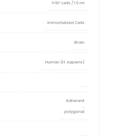
1×10⁶ cells / 1.0 ml
Immortalized Cells
Brain
Human (H. sapiens)
Adherent
,
polygonal