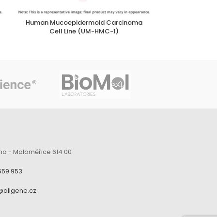
Human Mucoepidermoid Carcinoma
UWO23
Cell Line (UM-HMC-1)
no - Maloměřice 614 00
559 953
@allgene.cz