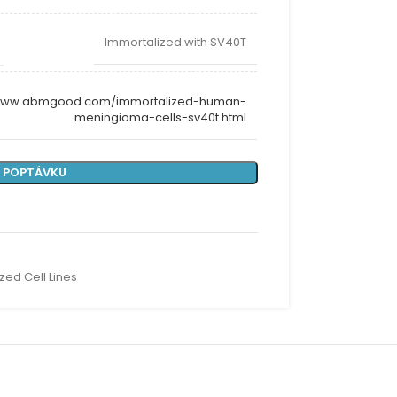
Immortalized with SV40T
/www.abmgood.com/immortalized-human-
meningioma-cells-sv40t.html
 POPTÁVKU
zed Cell Lines