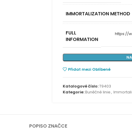
IMMORTALIZATION METHOD
FULL
https:/
INFORMATION
NA
Přidat mezi Oblíbené
Katalogové číslo:
T9403
Kategorie:
Buněčné linie
,
Immortali
POPIS
O ZNAČCE