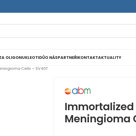
ZA OLIGONUKLEOTIDŮ
O NÁS
PARTNEŘI
KONTAKT
AKTUALITY
ningioma Cells – SV40T
Immortalize
Meningioma C