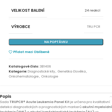
VELIKOST BALENÍ
24 reakcí
VÝROBCE
TRU PCR
NA POPTÁVKU
Přidat mezi Oblíbené
Katalogové číslo:
3B1406
Kategorie:
Diagnostické kity
,
Genetika člověka
,
Onkohematologie
,
Onkologie
Popis
Sada
TRUPCR® Acute Leukemia Panel Kit
je určena pro kvalitativní
detekci diagnostických a prognostických markerů
akutní myeloidní
leukémie (AML)
a
akutní lymfoblastické leukémie (ALL)
ve