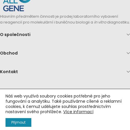
Hlavním předmětem činnosti je prodej laboratorního vybavení
a reagencií pro molekulární i buněčnou biologii a
in vitro
diagnostiku.
O společnosti
Obchod
Kontakt
Náš web využívá soubory cookies potřebné pro jeho
fungování a analytiku. Také používáme cílené a reklamní
© 2026 Allgene s.r.o. Všechny práva vyhrazena.
cookies, k čemuž udělujete souhlas prostřednictvím
nastavení svého prohlížeče.
Více informací
Vytvořila a spravuje společnost
Webadata s.r.o.
Přijmout
líbené produkty
bchod
Můj účet