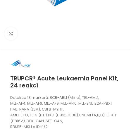
Click to enlarge
TRUPCR® Acute Leukaemia Panel Kit,
24 reakcí
Detekce 18 markerů: BCR-ABL1 (Mmμ), TEL-AML1,
MLL-AF4, MLL-AF6, MLL-AF9, MLL-AF10, MLL-ENL, E2A-PBX1,
PML-RARA (LSV), CBFB-MYH11,
AML1-ETO, FLT3 (ITD/TKD (D835, I836)), NPM1 (A,B,D), C-KIT
(D816V), DEK-CAN, SET-CAN,
RBM15-MKL1 a IDH1/2.