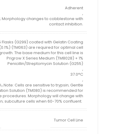
Adherent
,
; Morphology changes to cobblestone with
contact inhibition.
 Flasks (G299) coated with Gelatin Coating
(0.1%) (TM063) are required for optimal cell
owth. The base medium for this cell line is
Prigrow X Series Medium (TM8028) + 1%
Penicillin/Streptomycin Solution (G255)
,
37.0°C
,
.Note: Cells are sensitive to trypsin; Gentle
ation Solution (TM080) is recommended for
e procedures. Morphology will change with
ion; subculture cells when 60-70% confluent.
Tumor Cell Line