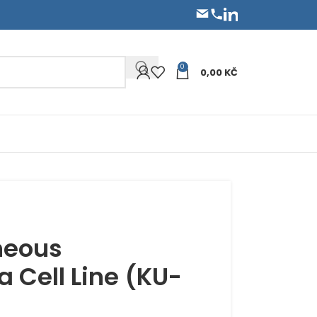
0
0,00
KČ
neous
 Cell Line (KU-