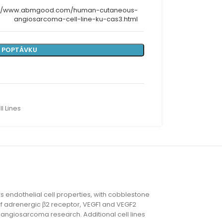
://www.abmgood.com/human-cutaneous-
angiosarcoma-cell-line-ku-cas3.html
 POPTÁVKU
l Lines
endothelial cell properties, with cobblestone
 of adrenergic β2 receptor, VEGF1 and VEGF2
us angiosarcoma research. Additional cell lines