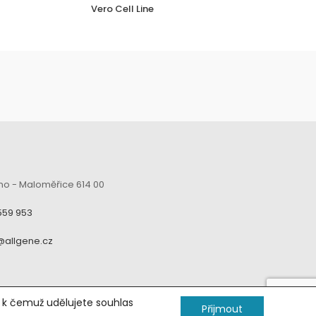
Vero Cell Line
V
no - Maloměřice 614 00
559 953
@allgene.cz
, k čemuž udělujete souhlas
Přijmout