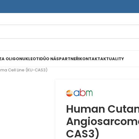
ZA OLIGONUKLEOTIDŮ
O NÁS
PARTNEŘI
KONTAKT
AKTUALITY
a Cell Line (KU-CAS3)
Human Cuta
Angiosarcoma
CAS3)