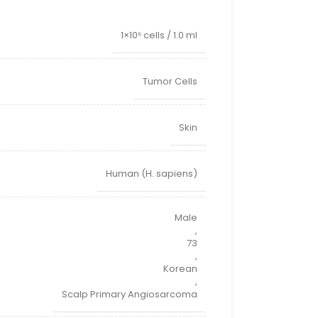
1×10⁶ cells / 1.0 ml
Tumor Cells
Skin
Human (H. sapiens)
Male
,
73
,
Korean
,
Scalp Primary Angiosarcoma