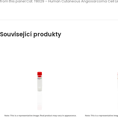
from this panel:Cat. T8029 – Human Cutaneous Angiosarcoma Cell L
Související produkty