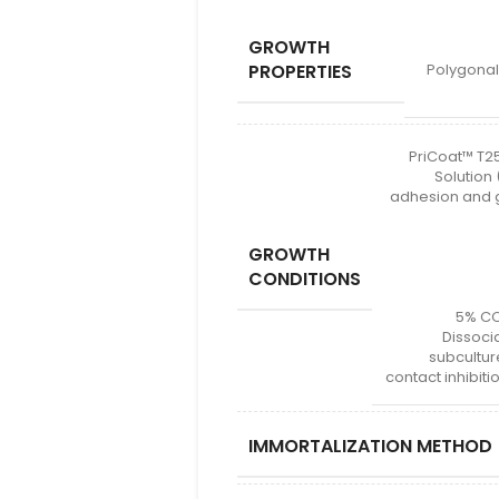
GROWTH
PROPERTIES
Polygonal
PriCoat™ T25
Solution 
adhesion and gr
GROWTH
CONDITIONS
5% CO₂
Dissoci
subcultur
contact inhibit
IMMORTALIZATION METHOD