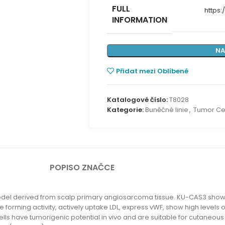
FULL
https
INFORMATION
NA
Přidat mezi Oblíbené
Katalogové číslo:
T8028
Kategorie:
Buněčné linie
,
Tumor Cel
POPIS
O ZNAČCE
el derived from scalp primary angiosarcoma tissue. KU-CAS3 shows 
 forming activity, actively uptake LDL, express vWF, show high levels
 cells have tumorigenic potential in vivo and are suitable for cutaneo