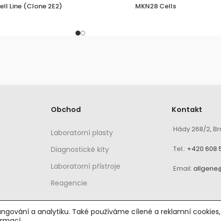
ll Line (Clone 2E2)
MKN28 Cells
Obchod
Kontakt
Hády 268/2, Br
Laboratorní plasty
Tel.:
+420 608 
Diagnostické kity
Laboratorní přístroje
Email:
allgene
Reagencie
ngování a analytiku. Také používáme cílené a reklamní cookies
ormací