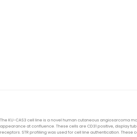
The KU-CAS3 cell line is a novel human cutaneous angiosarcoma mod
appearance at confluence. These cells are CD31 positive, display tube
receptors. STR profiliing was used for cell line authentication. These