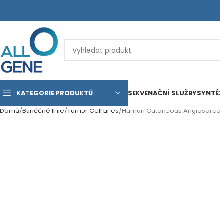
KATEGORIE PRODUKTŮ
SEKVENAČNÍ SLUŽBY
SYNTÉ
Domů
Buněčné linie
Tumor Cell Lines
Human Cutaneous Angiosarcom