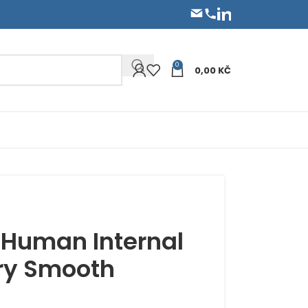
0
0,00
KČ
 Human Internal
ery Smooth