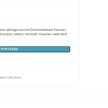
/www.abmgood.com/immortalized-human-
-thoracic-artery-smooth-muscle-cells.html
 POPTÁVKU
zed Cell Lines