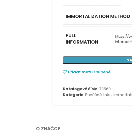
IMMORTALIZATION METHOD
FULL
https:/
INFORMATION
internal
NA
Přidat mezi Oblíbené
Katalogové číslo:
T0560
Kategorie:
Buněčné linie
,
Immortali
O ZNAČCE