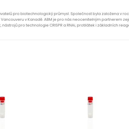
avatelů pro biotechnologický průmysl. Společnost byla založena v roc
zí ve Vancouveru v Kanadě. ABM je pro nás neocenitelným partnerem z
, nástrojů pro technologie CRISPR a RNAi, protilátek i základních re