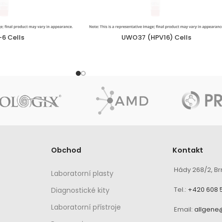
6 Cells
UWO37 (HPV16) Cells
Obchod
Kontakt
Hády 268/2, Br
Laboratorní plasty
Tel.:
+420 608 
Diagnostické kity
Laboratorní přístroje
Email:
allgene