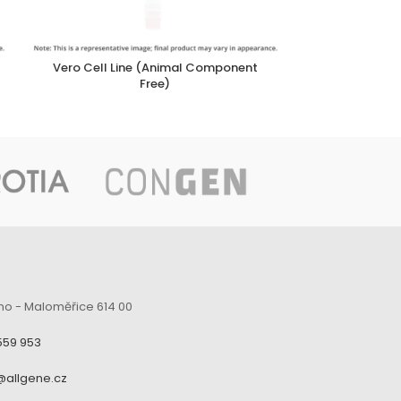
Vero Cell Line (Animal Component
V
Free)
no - Maloměřice 614 00
559 953
@allgene.cz