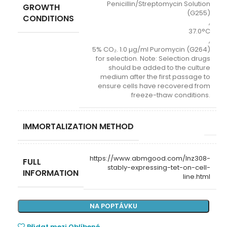
Penicillin/Streptomycin Solution
GROWTH
(G255)
CONDITIONS
,
37.0°C
,
5% CO₂. 1.0 µg/ml Puromycin (G264)
for selection. Note: Selection drugs
should be added to the culture
medium after the first passage to
ensure cells have recovered from
freeze-thaw conditions.
IMMORTALIZATION METHOD
https://www.abmgood.com/lnz308-
FULL
stably-expressing-tet-on-cell-
INFORMATION
line.html
NA POPTÁVKU
Přidat mezi Oblíbené