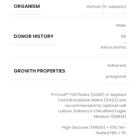
ORGANISM
Human (H. sapiens)
Male
,
DONOR HISTORY
60
,
Astrocytoma
Adherent
GROWTH PROPERTIES
,
polygonal
PriCoat™ T25 Flasks (G299) or Applied
Cell Extracellular Matrix (G422) are
recommended for optimal cell
culture. Dulbecco's Modified Eagle
Medium (DMEM)
,
High Glucose (TM500) + 10% Tet-
tested FBS + 1%