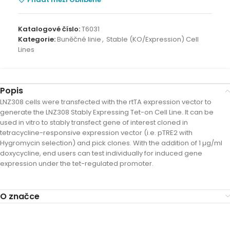
Katalogové číslo:
T6031
Kategorie:
Buněčné linie
,
Stable (KO/Expression) Cell
Lines
Popis
LNZ308 cells were transfected with the rtTA expression vector to
generate the LNZ308 Stably Expressing Tet-on Cell Line. It can be
used in vitro to stably transfect gene of interest cloned in
tetracycline-responsive expression vector (i.e. pTRE2 with
Hygromycin selection) and pick clones. With the addition of 1 µg/ml
doxycycline, end users can test individually for induced gene
expression under the tet-regulated promoter.
O značce