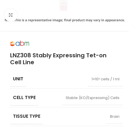
Click to enlarge
LNZ308 Stably Expressing Tet-on
Cell Line
UNIT
1×10⁶ cells / 1 ml
CELL TYPE
Stable (KO/Expressing) Cells
TISSUE TYPE
Brain