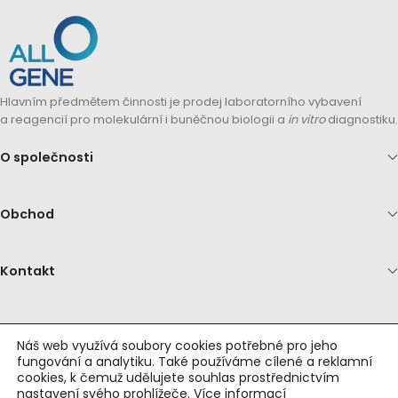
Hlavním předmětem činnosti je prodej laboratorního vybavení
a reagencií pro molekulární i buněčnou biologii a
in vitro
diagnostiku.
O společnosti
Obchod
Kontakt
Náš web využívá soubory cookies potřebné pro jeho
fungování a analytiku. Také používáme cílené a reklamní
© 2026 Allgene s.r.o. Všechny práva vyhrazena.
cookies, k čemuž udělujete souhlas prostřednictvím
nastavení svého prohlížeče.
Více informací
Vytvořila a spravuje společnost
Webadata s.r.o.