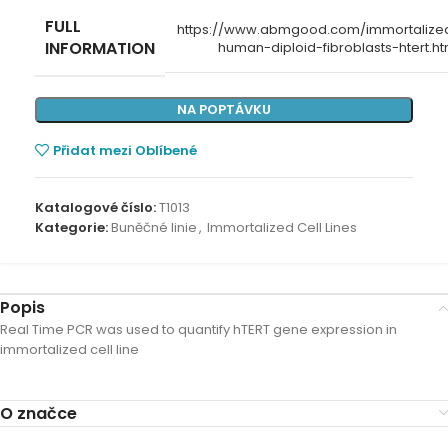
FULL
https://www.abmgood.com/immortalize
INFORMATION
human-diploid-fibroblasts-htert.ht
NA POPTÁVKU
Přidat mezi Oblíbené
Katalogové číslo:
T1013
Kategorie:
Buněčné linie
,
Immortalized Cell Lines
Popis
Real Time PCR was used to quantify hTERT gene expression in
immortalized cell line
O značce