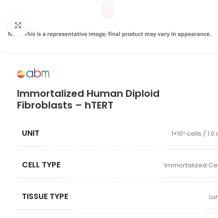
Click to enlarge
Immortalized Human Diploid
Fibroblasts – hTERT
UNIT
1×10⁶ cells / 1.0
CELL TYPE
Immortalized Cel
TISSUE TYPE
Lu