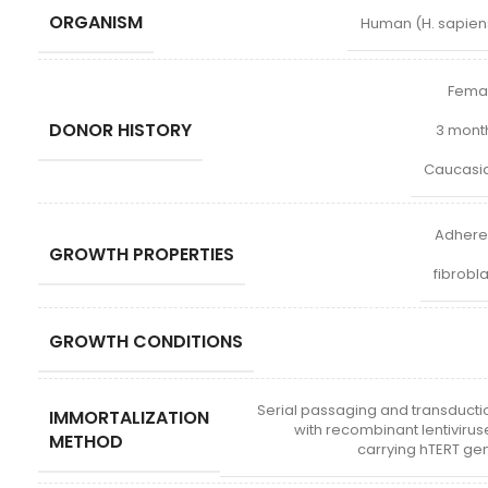
ORGANISM
Human (H. sapien
Fema
DONOR HISTORY
3 mont
Caucasi
Adhere
GROWTH PROPERTIES
fibrobla
GROWTH CONDITIONS
Serial passaging and transducti
IMMORTALIZATION
with recombinant lentivirus
METHOD
carrying hTERT ge