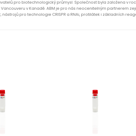
avatelů pro biotechnologický průmysl. Společnost byla založena v roc
zí ve Vancouveru v Kanadě. ABM je pro nás neocenitelným partnerem z
, nástrojů pro technologie CRISPR a RNAi, protilátek i základních re