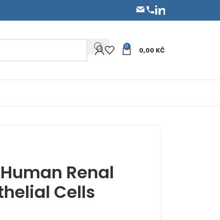
0
0,00
KČ
 Human Renal
helial Cells