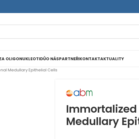
ZA OLIGONUKLEOTIDŮ
O NÁS
PARTNEŘI
KONTAKT
AKTUALITY
l Medullary Epithelial Cells
Immortalized
Medullary Epit