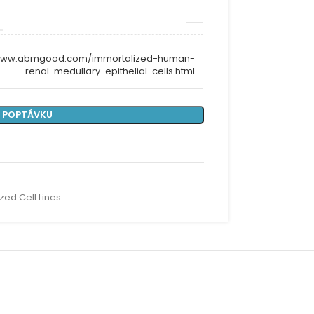
/www.abmgood.com/immortalized-human-
renal-medullary-epithelial-cells.html
 POPTÁVKU
zed Cell Lines