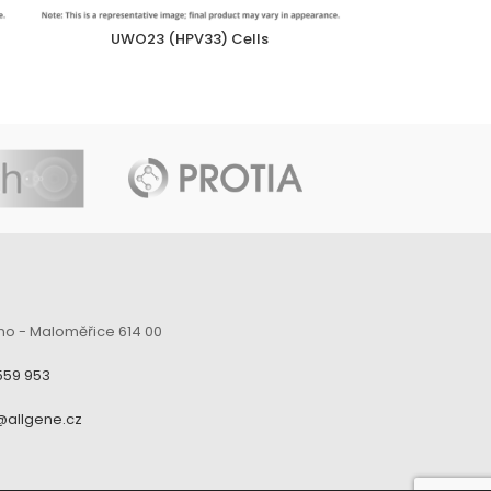
UWO23 (HPV33) Cells
UWO37
no - Maloměřice 614 00
559 953
@allgene.cz