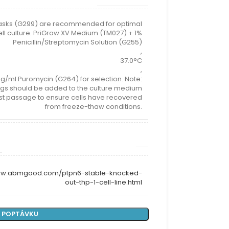
lasks (G299) are recommended for optimal
ell culture. PriGrow XV Medium (TM027) + 1%
Penicillin/Streptomycin Solution (G255)
,
37.0°C
,
µg/ml Puromycin (G264) for selection. Note:
ugs should be added to the culture medium
irst passage to ensure cells have recovered
from freeze-thaw conditions.
www.abmgood.com/ptpn6-stable-knocked-
out-thp-1-cell-line.html
 POPTÁVKU