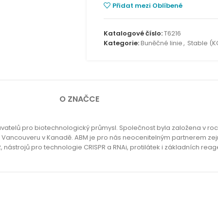
Přidat mezi Oblíbené
Katalogové číslo:
T6216
Kategorie:
Buněčné linie
,
Stable (K
O ZNAČCE
avatelů pro biotechnologický průmysl. Společnost byla založena v roc
zí ve Vancouveru v Kanadě. ABM je pro nás neocenitelným partnerem z
, nástrojů pro technologie CRISPR a RNAi, protilátek i základních re