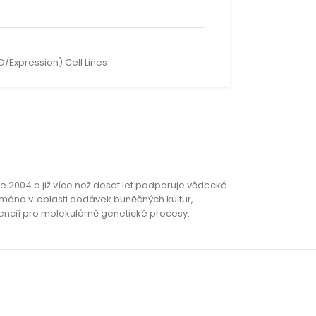
O/Expression) Cell Lines
e 2004 a již více než deset let podporuje vědecké
ejména v oblasti dodávek buněčných kultur,
agencií pro molekulárně genetické procesy.