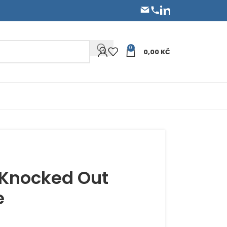
0
0,00
KČ
 Knocked Out
e