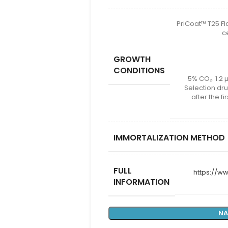
PriCoat™ T25 F
c
GROWTH
CONDITIONS
5% CO₂. 1.2 
Selection dr
after the f
IMMORTALIZATION METHOD
FULL
https://
INFORMATION
NA