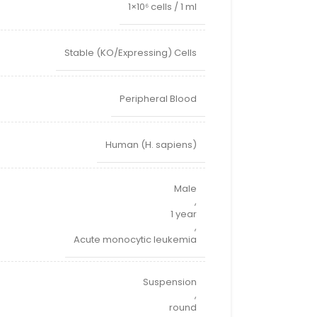
1×10⁶ cells / 1 ml
Stable (KO/Expressing) Cells
Peripheral Blood
Human (H. sapiens)
Male
,
1 year
,
Acute monocytic leukemia
Suspension
,
round