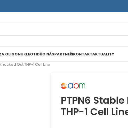
ZA OLIGONUKLEOTIDŮ
O NÁS
PARTNEŘI
KONTAKT
AKTUALITY
Knocked Out THP-1 Cell Line
PTPN6 Stable
THP-1 Cell Lin