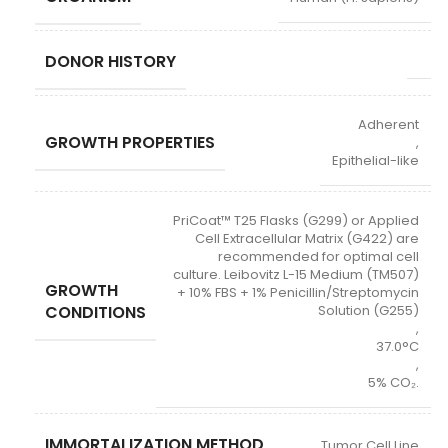
DONOR HISTORY
Adherent
GROWTH PROPERTIES
,
Epithelial-like
PriCoat™ T25 Flasks (G299) or Applied
Cell Extracellular Matrix (G422) are
recommended for optimal cell
culture. Leibovitz L-15 Medium (TM507)
GROWTH
+ 10% FBS + 1% Penicillin/Streptomycin
CONDITIONS
Solution (G255)
,
37.0°C
,
5% CO₂.
IMMORTALIZATION METHOD
Tumor Cell Line