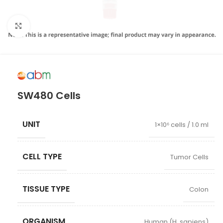
Click to enlarge
SW480 Cells
UNIT
1×10⁶ cells / 1.0 ml
CELL TYPE
Tumor Cells
TISSUE TYPE
Colon
ORGANISM
Human (H. sapiens)