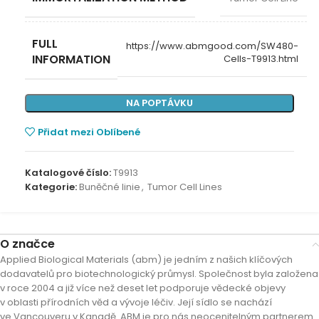
FULL
https://www.abmgood.com/SW480-
INFORMATION
Cells-T9913.html
NA POPTÁVKU
Přidat mezi Oblíbené
Katalogové číslo:
T9913
Kategorie:
Buněčné linie
,
Tumor Cell Lines
O značce
Applied Biological Materials (abm) je jedním z našich klíčových
dodavatelů pro biotechnologický průmysl. Společnost byla založena
v roce 2004 a již více než deset let podporuje vědecké objevy
v oblasti přírodních věd a vývoje léčiv. Její sídlo se nachází
ve Vancouveru v Kanadě. ABM je pro nás neocenitelným partnerem