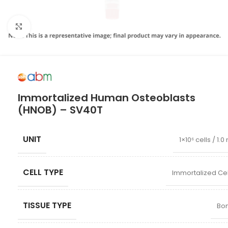
Click to enlarge
Immortalized Human Osteoblasts
(HNOB) – SV40T
UNIT
1×10⁶ cells / 1.0
CELL TYPE
Immortalized Cel
TISSUE TYPE
Bo