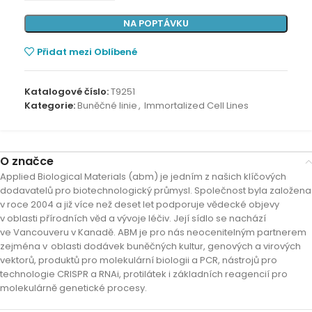
NA POPTÁVKU
Přidat mezi Oblíbené
Katalogové číslo:
T9251
Kategorie:
Buněčné linie
,
Immortalized Cell Lines
O značce
Applied Biological Materials (abm) je jedním z našich klíčových
dodavatelů pro biotechnologický průmysl. Společnost byla založena
v roce 2004 a již více než deset let podporuje vědecké objevy
v oblasti přírodních věd a vývoje léčiv. Její sídlo se nachází
ve Vancouveru v Kanadě. ABM je pro nás neocenitelným partnerem
zejména v oblasti dodávek buněčných kultur, genových a virových
vektorů, produktů pro molekulární biologii a PCR, nástrojů pro
technologie CRISPR a RNAi, protilátek i základních reagencií pro
molekulárně genetické procesy.