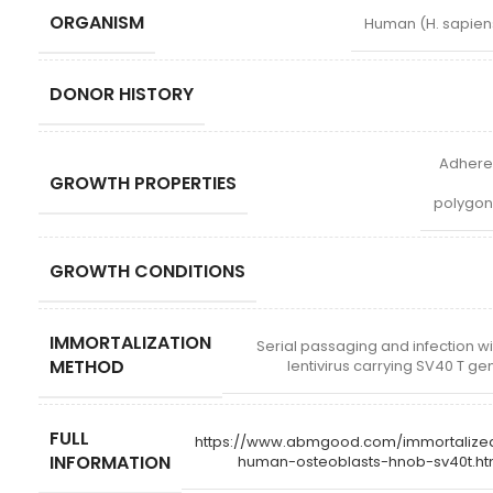
ORGANISM
Human (H. sapien
DONOR HISTORY
Adhere
GROWTH PROPERTIES
polygon
GROWTH CONDITIONS
IMMORTALIZATION
Serial passaging and infection wi
METHOD
lentivirus carrying SV40 T ge
FULL
https://www.abmgood.com/immortalize
INFORMATION
human-osteoblasts-hnob-sv40t.ht